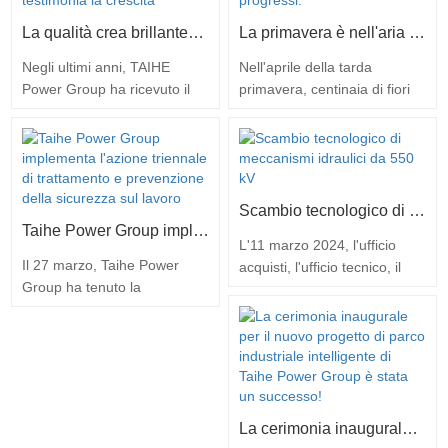
La qualità crea brillantezza: l'onore testimonia la crescita
La primavera è nell'aria ad aprile ed è tempo di fare progressi.
Negli ultimi anni, TAIHE
Nell'aprile della tarda
Power Group ha ricevuto il
primavera, centinaia di fiori
titolo di "Fornitore Eccellente"
competono tra loro e tutto si
da numerose aziende del
riprende. Taihe Power Group
settore energetico per
continua a sostenere
l'eccellente qualità dei
l'intenzione originale, con
prodotti, il perfetto sistema di
prodotti di alta qualità e un
Scambio tecnologico di meccanismi idraulici da 550 kV
servizio e la forte forza del
servizio efficiente, non
Taihe Power Group implementa l'azione triennale di trattamento e prevenzione della sicurezza sul lavoro
marchio. Questa non è solo
fermarsi, non fermarsi e
L'11 marzo 2024, l'ufficio
l'affermazione dei nostri
Il 27 marzo, Taihe Power
lavorare insieme per creare
acquisti, l'ufficio tecnico, il
sforzi passati, ma anche l…
Group ha tenuto la
buoni risultati. Grazie agli…
responsabile ricerca e
conferenza di lavoro 2024
sviluppo, il dipartimento di
sulla sicurezza sul lavoro e la
ispezione qualità e il
riunione di mobilitazione e
dipartimento di processo del
dispiegamento del piano
gruppo Chint Electric hanno
d'azione triennale per la
visitato il gruppo Taihe
governance della sicurezza
Electric Power per un
La cerimonia inaugurale per il nuovo progetto di parco industriale intelligente di Taihe Power Group è stata un successo!
sul lavoro per trasmettere lo
incontro di scambio tecnico