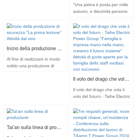
spirito dei documenti relativi
"Una pietra è posta per mille
da 550 kV, accompagnato da
alla sicurezza sul lavoro
autunni, e diecimila persone
Zhang…
dal…
fanno cento generazioni di
lavoro". Il 26 febbraio 2024 si
è tenuta con successo la
cerimonia di posa della prima
pietra del nuovo progetto di
Inizio della produzione di sicurezza "La prima lezione" Attività dal vivo
parco industriale intelligente
del Taihe Electric Power
Al fine di realizzare in modo
Group, che ha anche
solido una produzione di
partecipato al primo…
buona sicurezza, avviare le
Il volo del drago che vola il volo del futuro - Taihe Electric Power Group "Famiglia e impresa mano nella mano, creiamo il futuro insieme" Attività di porte aperte per la famiglia dello staff svoltasi con successo
attività della "prima lezione",
per prevenire la ripresa di
Il volo del drago che vola il
incidenti di sicurezza durante
volo del futuro - Taihe Electric
la ripresa della produzione,
Power Group "Famiglia e
ospitati dal Dipartimento
impresa mano nella mano,
provinciale di emergenza,
creiamo il futuro insieme"
dall'Ufficio di risposta alle
Attività di porte aperte per la
emergenze…
Tai'an sulla linea di produzione
famiglia dello staff svoltasi
con successo Oggi inizia un